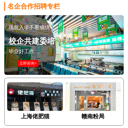
名企合作招聘专栏
现在入学不看成绩
校企共建委培
毕业好工作
立即咨询>
上海佬肥猫
赣南粉局