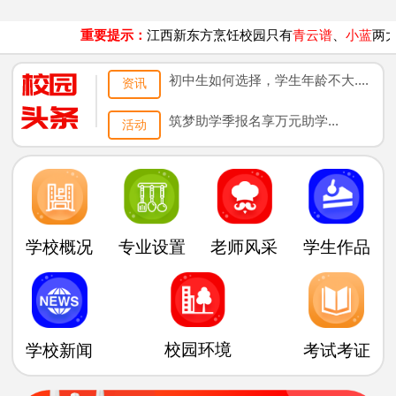
重要提示：
江西新东方烹饪校园只有
青云谱
、
小蓝
两大校
初中生如何选择，学生年龄不大....
资讯
筑梦助学季报名享万元助学...
活动
专业设置
老师风采
学生作品
学校概况
校园环境
学校新闻
考试考证