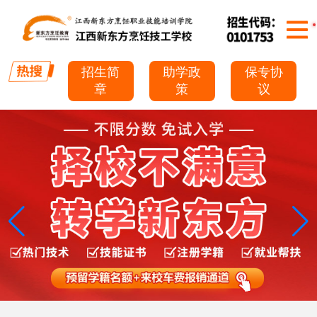
招生简
助学政
保专协
章
策
议