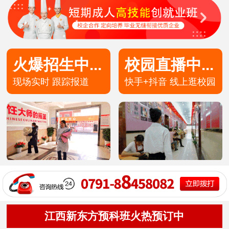
高端私厨专业
30
12
技术+学籍
预约报名
火爆招生中...
校园直播中...
现场实时 跟踪报道
快手+抖音 线上逛校园
高端私房专业
30
8
技术+学籍
预约报名
茶艺甜点专业
49
5
技术+学籍
预约报名
洲际主厨专业
20
8
技术+学籍
预约报名
金典总厨专业
25
8
技术+学籍
预约报名
形象设计专业
30
10
技术+学籍
预约报名
西餐主厨专业
36
9
技术+学籍
预约报名
江西新东方预科班火热预订中
时尚西点专业
49
5
技术+学籍
预约报名