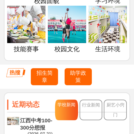
学习环境
校园面貌
技能赛事
校园文化
生活环境
招生简
助学政
章
策
近期动态
学校新闻
行业新闻
厨艺小窍
门
江西中考100-
300分想报
(2026-07-21)