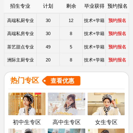
招生专业
计划
剩余
毕业获得
预约报名
经典西点专业
34
8
技术+学籍
预约报名
高端私厨专业
30
12
技术+学籍
预约报名
高端私房专业
30
8
技术+学籍
预约报名
茶艺甜点专业
49
5
技术+学籍
预约报名
洲际主厨专业
20
8
技术+学籍
预约报名
金典总厨专业
25
8
技术+学籍
预约报名
热门专区
查看优惠
形象设计专业
30
10
技术+学籍
预约报名
西餐主厨专业
36
9
技术+学籍
预约报名
时尚西点专业
49
5
技术+学籍
预约报名
初中生专区
高中生专区
女生专区