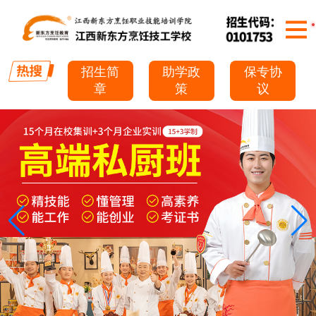
招生简
助学政
保专协
章
策
议