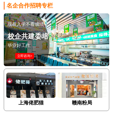
名企合作招聘专栏
现在入学不看成绩
校企共建委培
毕业好工作
立即咨询>
上海佬肥猫
赣南粉局