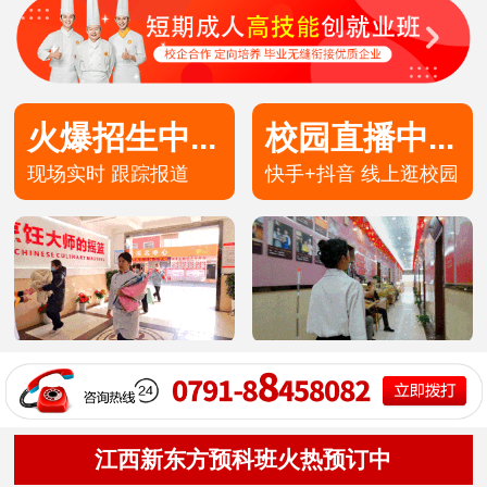
火爆招生中...
校园直播中...
现场实时 跟踪报道
快手+抖音 线上逛校园
高端私厨专业
30
12
技术+学籍
预约报名
高端私房专业
30
8
技术+学籍
预约报名
茶艺甜点专业
49
5
技术+学籍
预约报名
洲际主厨专业
20
8
技术+学籍
预约报名
金典总厨专业
25
8
技术+学籍
预约报名
形象设计专业
30
10
技术+学籍
预约报名
江西新东方预科班火热预订中
西餐主厨专业
36
9
技术+学籍
预约报名