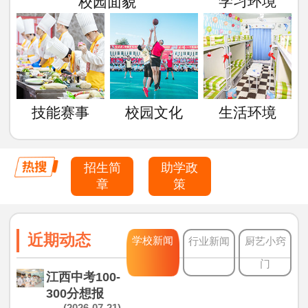
学习环境
校园面貌
技能赛事
校园文化
生活环境
招生简
助学政
章
策
近期动态
学校新闻
行业新闻
厨艺小窍
门
江西中考100-
300分想报
(2026-07-21)