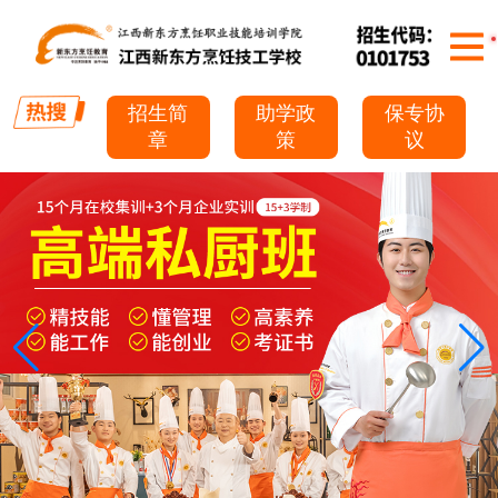
招生简
助学政
保专协
章
策
议