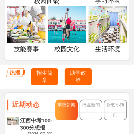
学习环境
校园面貌
技能赛事
校园文化
生活环境
招生简
助学政
章
策
近期动态
学校新闻
行业新闻
厨艺小窍
门
江西中考100-
300分想报
(2026-07-21)