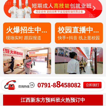
火爆招生中...
校园直播中...
现场实时 跟踪报道
快手+抖音 线上逛校园
高端私厨专业
30
12
技术+学籍
预约报名
高端私房专业
30
8
技术+学籍
预约报名
茶艺甜点专业
49
5
技术+学籍
预约报名
洲际主厨专业
20
8
技术+学籍
预约报名
金典总厨专业
25
8
技术+学籍
预约报名
形象设计专业
30
10
技术+学籍
预约报名
江西新东方预科班火热预订中
西餐主厨专业
36
9
技术+学籍
预约报名