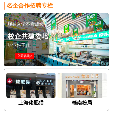
名企合作招聘专栏
现在入学不看成绩
校企共建委培
毕业好工作
立即咨询>
上海佬肥猫
赣南粉局