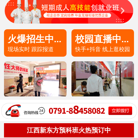
火爆招生中...
校园直播中...
现场实时 跟踪报道
快手+抖音 线上逛校园
高端私厨专业
30
12
技术+学籍
预约报名
高端私房专业
30
8
技术+学籍
预约报名
茶艺甜点专业
49
5
技术+学籍
预约报名
洲际主厨专业
20
8
技术+学籍
预约报名
金典总厨专业
25
8
技术+学籍
预约报名
形象设计专业
30
10
技术+学籍
预约报名
江西新东方预科班火热预订中
西餐主厨专业
36
9
技术+学籍
预约报名