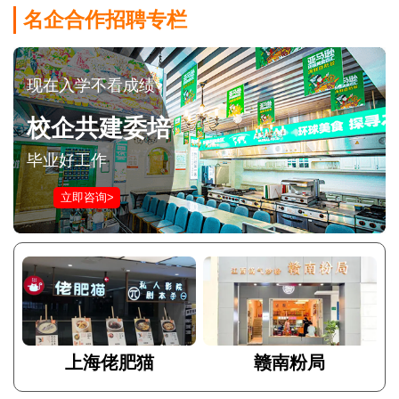
名企合作招聘专栏
现在入学不看成绩
校企共建委培
毕业好工作
立即咨询>
上海佬肥猫
赣南粉局