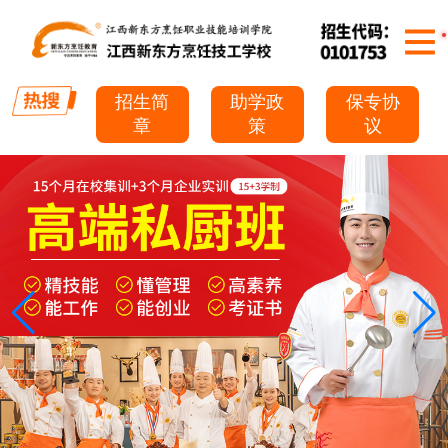
招生简
助学政
保专协
章
策
议