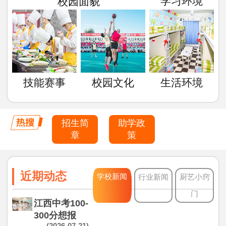
学习环境
校园面貌
技能赛事
校园文化
生活环境
招生简
助学政
章
策
近期动态
学校新闻
行业新闻
厨艺小窍
门
江西中考100-
300分想报
(2026-07-21)