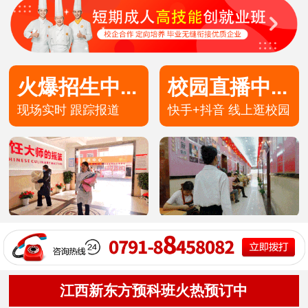
火爆招生中...
校园直播中...
现场实时 跟踪报道
快手+抖音 线上逛校园
高端私厨专业
30
12
技术+学籍
预约报名
高端私房专业
30
8
技术+学籍
预约报名
茶艺甜点专业
49
5
技术+学籍
预约报名
洲际主厨专业
20
8
技术+学籍
预约报名
金典总厨专业
25
8
技术+学籍
预约报名
形象设计专业
30
10
技术+学籍
预约报名
江西新东方预科班火热预订中
西餐主厨专业
36
9
技术+学籍
预约报名