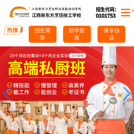
招生简
助学政
保专协
章
策
议