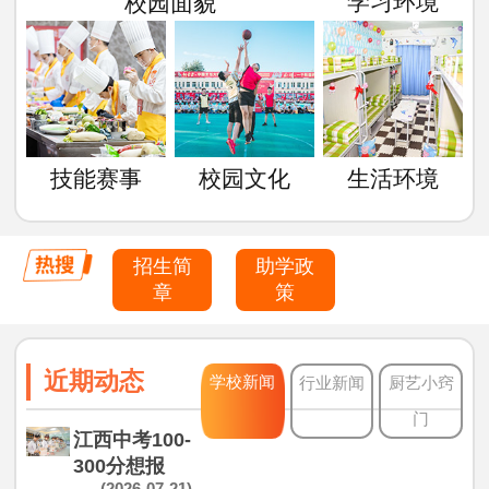
学习环境
校园面貌
技能赛事
校园文化
生活环境
招生简
助学政
章
策
近期动态
学校新闻
行业新闻
厨艺小窍
门
江西中考100-
300分想报
(2026-07-21)