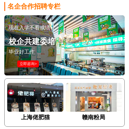
名企合作招聘专栏
现在入学不看成绩
校企共建委培
毕业好工作
立即咨询>
上海佬肥猫
赣南粉局