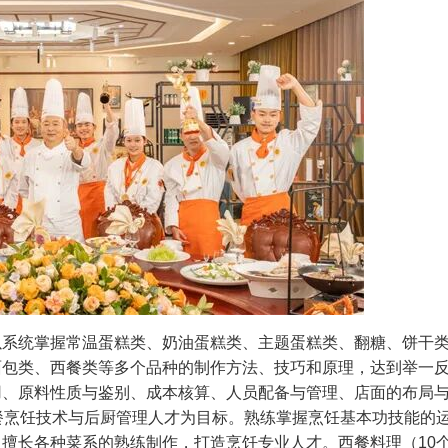
可以系统掌握常温蛋糕类、奶油蛋糕类、主题蛋糕类、翻糖、饼干
面包类、西餐类等多个品种的制作方法、技巧和原理，达到举一
用、原料性质与鉴别、成本核算、人员配备与管理、店面的布局
餐烹饪技术与后厨管理人才为目标。熟练掌握烹饪基本功技能的
擅长各种菜系的熟练制作，打造烹饪专业人才。西餐料理（10