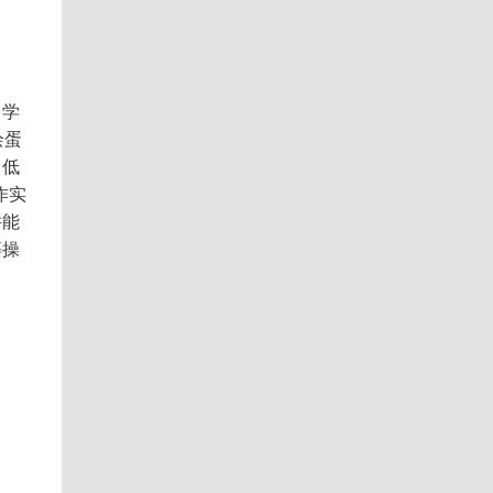
，学
绘蛋
、低
作实
并能
等操