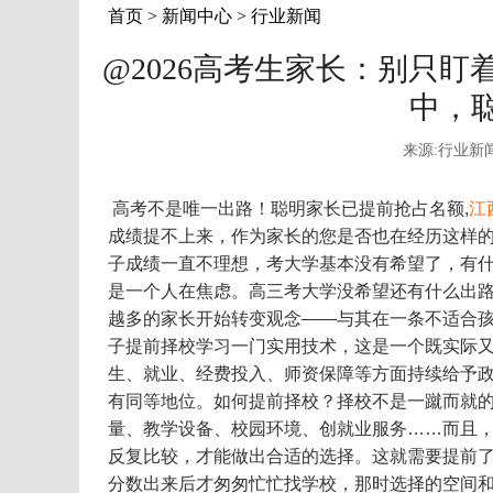
首页
>
新闻中心
>
行业新闻
@2026高考生家长：别只
中，
来源:行业新
高考不是唯一出路！聪明家长已提前抢占名额
,
江
成绩提不上来，作为家长的您是否也在经历这样的
子成绩一直不理想，考大学基本没有希望了，有什
是一个人在焦虑。高三考大学没希望还有什么出
越多的家长开始转变观念——与其在一条不适合
子提前择校学习一门实用技术，这是一个既实际
生、就业、经费投入、师资保障等方面持续给予
有同等地位。如何提前择校？择校不是一蹴而就
量、教学设备、校园环境、创就业服务……而且
反复比较，才能做出合适的选择。这就需要提前
分数出来后才匆匆忙忙找学校，那时选择的空间