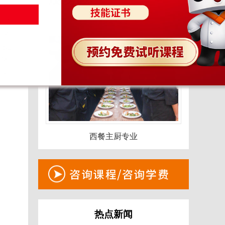
机！
时尚西点专业
其他
实操
大提
要保
趣，
西餐主厨专业
热点新闻