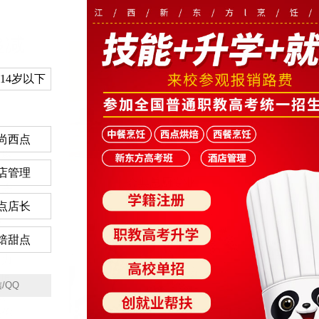
热门专业
递减
14岁以下
、
尚西点
家孩
您不
店管理
金典总厨专业
越来
让孩
点店长
招
焙甜点
育具
资力
之间
束、
果你