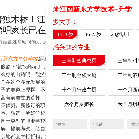
来江西新东方学技术+升学
盯着独木桥！江西新东方热门专业名额
多大了：
聪明家长已在行动
14-16岁
16-23岁
23岁以上
闻
编辑:张新城
时间:05-30
点击:423
感兴趣的专业：
西新东方烹饪学校
,
距离高考的日子越来越近，看着孩子学不进去
三年制金典总厨
三年制时
煎熬？“就快高考了，我家孩子还是学不进去，该怎么办？”“我
么好的出路吗？”这些焦虑的声音，每天都有家长在问。其实，
三年制金领大厨
三年制酒
路？在这个多元发展的时代，上大学早已不是孩子唯一的出路。
孩子的赛道上硬撑，不如提前规划另一条同样能通向未来的路。
十个月行政主厨
十个月西
又富有前瞻性的选择。而且，国家近年来大力支持职业教育，在
六个月厨师长
六个月烘
政策倾斜。新修订的职业教育法更明确指出：职业教育和普通教
的事。想选一所好学校，需要综合考虑多个因素：热门专业、师
，同一类型的职业学校有很多，家长和学生往往需要在多所学校
了解、提前考察，给自己留出充足的考虑时间。如果等到高考结
和余地都会大打折扣。如果你正在忧虑孩子能不能考上大学，如