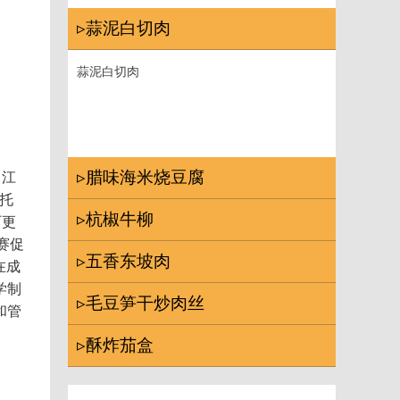
▹蒜泥白切肉
蒜泥白切肉
▹腊味海米烧豆腐
。江
依托
▹杭椒牛柳
历更
赛促
▹五香东坡肉
在成
学制
▹毛豆笋干炒肉丝
和管
▹酥炸茄盒